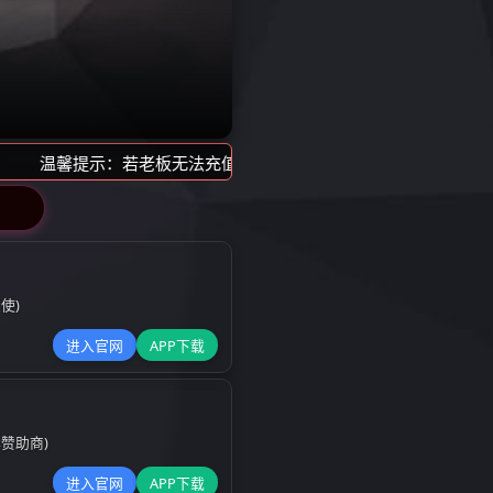
多种产品。
氰化钠
三聚氯氰
三聚氯氰
S号：143-33
三聚氯氰CAS号：108-
77-0 应用领域：生产除
：黄金冶炼、
草剂、农药、活性染料
学合成等行
和荧光染料。 三聚氯氰
HG/T3412-2002产品指
GB 19306-
标